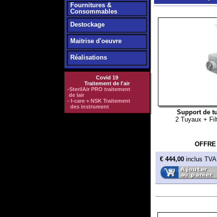
Destockage
Maitrise d'oeuvre
Réalisations
Covid 19
Traitement de l'air
-SterilAir PRO traitement
de lair
- I-care + NSK Traitement
des instrument
Support de tuyaux sé
2 Tuyaux + Filtre + je
OFFRE
€ 444,00
inclus TVA 20%