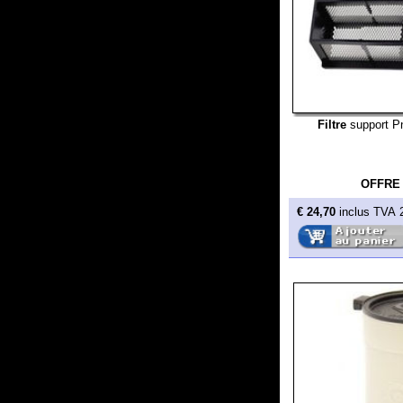
Filtre
support Pneumat
OFFRE
€ 24,70
inclus TVA 20%
Cassette
pour séparateur d
SMART
CATT
Hydrocyclone 
H = 10 cm
OFFRE