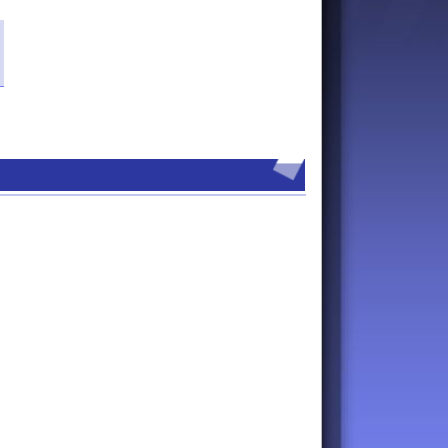
 Edit
Area
-
cookies