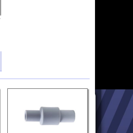
eur pompe à salive
Ø 11 et 16
OFFRE
2026
clus TVA 20%