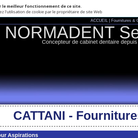
illeur fonctionnement de ce site.
lisation de cookie par le propriétaire de site Web
ACCUEIL
|
Fournitures & Consommables
NORMADENT Servi
Concepteur de cabinet dentaire depuis 1992.
CATTANI - Fournitures &
pirations