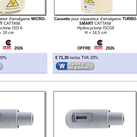
€ 71,30
inclus TVA 20%
 connecteur
Embout gris Ø 16
sans connecteur
Réduct
2026
OFFRE
2026
€ 40,10
inclus TVA 20%
€ 11,00
in