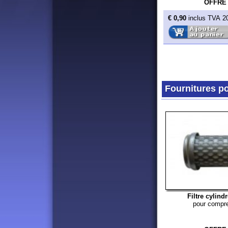
Filtre cylindre ou d
pour compresseur
OFFRE
€ 47,10
inclus TVA 20%
Rédaction