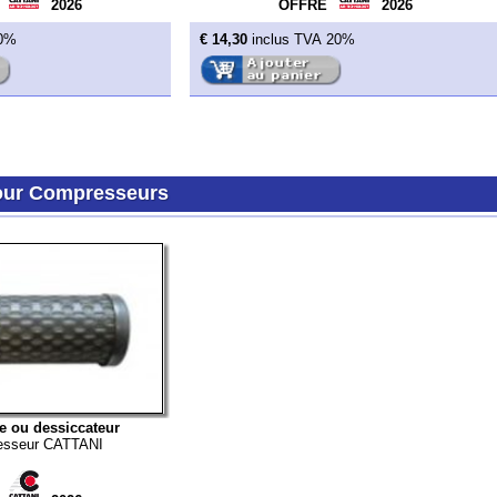
essiccateur
 CATTANI
2026
Retour au menu Fournitures & Consommables
Retour au menu Local technique
made in