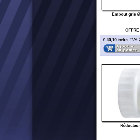
Réducteur
canule
OFFRE
€ 0,90
inclus TVA 20%
Fournitures pour 