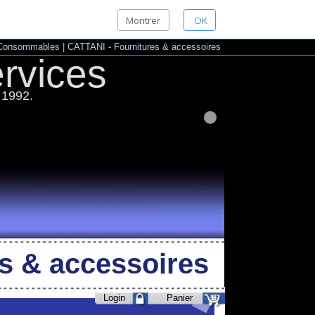
Montrer
OK
|
CATTANI - Fournitures & accessoires
ces
 accessoires
Login
Panier