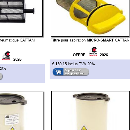
ique CATTANI
Filtre
pour aspiration
MICRO-SMART
CATTANI
Filtre
pour 
OFFRE
2026
2026
€ 130,15
inclus TVA 20%
€ 126,90
'amalgame
MICRO-
Cassette
pour séparateur d'amalgame
TURBO-
ANI
SMART
CATTANI
ISO 6
Hydrocyclone ISO18
H = 14,5 cm
2026
OFFRE
2026