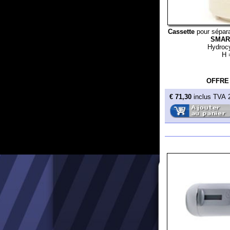
€ 71,30
inclus TVA 20%
Embout gris Ø 11
sans
OFFRE
€ 40,10
inclus TVA 20%