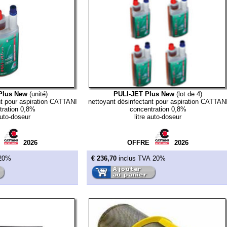
ew
(unité)
PULI-JET Plus New
(lot de 4)
aspiration CATTANI
nettoyant désinfectant pour aspiration CATTANI
bac de net
0,8%
concentration 0,8%
eur
litre auto-doseur
2026
OFFRE
2026
€ 236,70
inclus TVA 20%
€ 86,00
i