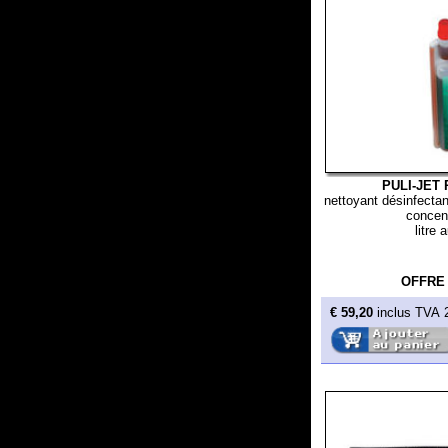
PULI-JET Plus N
nettoyant désinfectant pour 
concentration 
litre auto-dos
OFFRE
€ 59,20
inclus TVA 20%